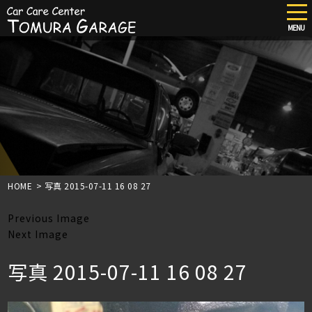
tog
nav
MENU
Skip
to
main
content
HOME
>
写真 2015-07-11 16 08 27
Previous Image
Next Image
写真 2015-07-11 16 08 27