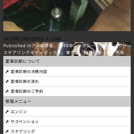
Posted
Full
2020年12月1日
900 × 1200
投
on
size
Published in
アメ車修理、1998年、シボレー、タホ、パワー
ステアリングギヤーボックス、東京都、練馬区オーナー所有
稿
愛車診断について
ナ
愛車診断の点検内容
ビ
愛車診断の流れ
ゲ
愛車診断のご予約
ー
修理メニュー
シ
エンジン
サスペンション
ョ
ステアリング