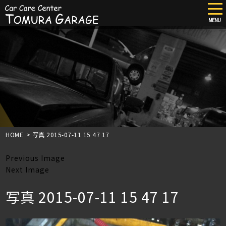
tog
nav
MENU
Skip
to
main
content
HOME
>
写真 2015-07-11 15 47 17
Previous Image
Next Image
写真 2015-07-11 15 47 17