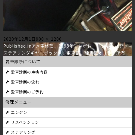
Posted
Full
2020年12月1日
900 × 1200
投
on
size
Published in
アメ車修理、1998年、シボレー、タホ、パワー
ステアリングギヤーボックス、東京都、練馬区オーナー所有
稿
愛車診断について
ナ
愛車診断の点検内容
ビ
愛車診断の流れ
ゲ
愛車診断のご予約
ー
修理メニュー
シ
エンジン
サスペンション
ョ
ステアリング