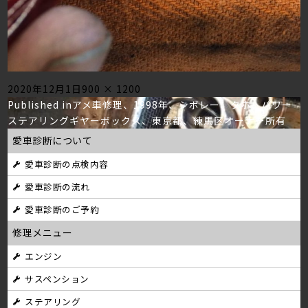
Posted
Full
2020年12月1日
900 × 1200
投
on
size
Published in
アメ車修理、1998年、シボレー、タホ、パワー
ステアリングギヤーボックス、東京都、練馬区オーナー所有
稿
愛車診断について
ナ
愛車診断の点検内容
ビ
愛車診断の流れ
ゲ
愛車診断のご予約
ー
修理メニュー
シ
エンジン
サスペンション
ョ
ステアリング