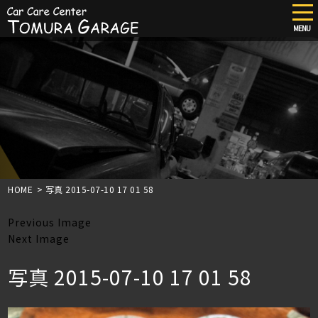
tog
nav
MENU
Skip
to
main
content
HOME
>
写真 2015-07-10 17 01 58
Previous Image
Next Image
写真 2015-07-10 17 01 58