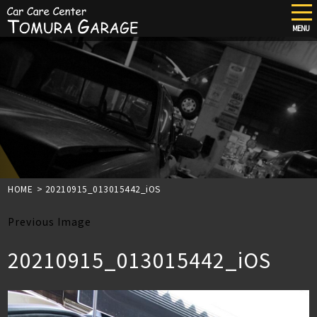
tog
nav
MENU
Skip
to
main
content
HOME
>
20210915_013015442_iOS
Previous Image
20210915_013015442_iOS