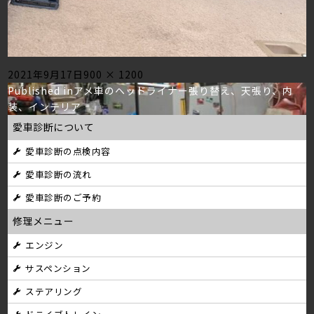
Posted
Full
2021年9月17日
900 × 1200
投
on
size
Published in
アメ車のヘッドライナー張り替え、天張り、内
装、インテリア
稿
愛車診断について
ナ
愛車診断の点検内容
ビ
愛車診断の流れ
ゲ
愛車診断のご予約
ー
修理メニュー
シ
エンジン
サスペンション
ョ
ステアリング
ン