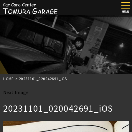
tog
nav
MENU
Skip
to
main
content
HOME
>
20231101_020042691_iOS
Next Image
20231101_020042691_iOS