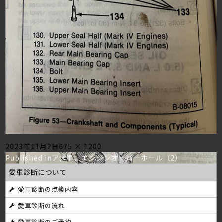
Posted
Full
2023年11月2日
675 × 1200
投
on
size
Published in
アメ車、エンジンオーバーホール（2）
愛車診断について
稿
愛車診断の点検内容
ナ
愛車診断の流れ
ビ
愛車診断のご予約