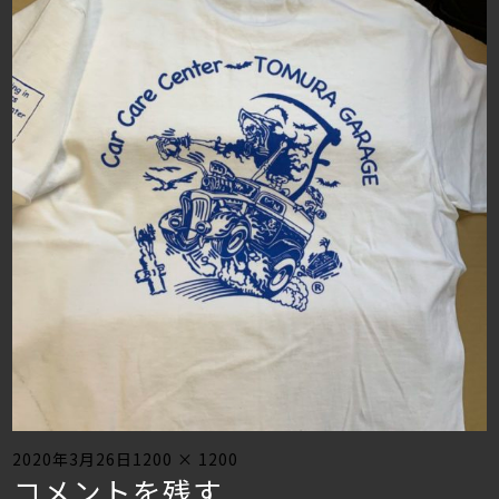
Posted
Full
2020年3月26日
1200 × 1200
コメントを残す
on
size