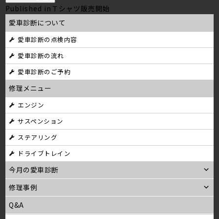
投
Published in
Ｔシャツ販売開始
愛車診断について
稿
愛車診断の点検内容
ナ
愛車診断の流れ
ビ
愛車診断のご予約
ゲ
修理メニュー
ー
エンジン
シ
サスペンション
ョ
ステアリング
ン
ドライブトレイン
今月の愛車診断
修理事例
Q&A