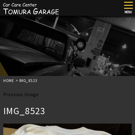
tog
nav
MENU
Skip
to
main
content
HOME
>
IMG_8523
Previous Image
IMG_8523