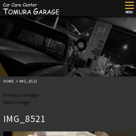
tog
nav
MENU
Skip
to
main
content
HOME
>
IMG_8521
Previous Image
Next Image
IMG_8521