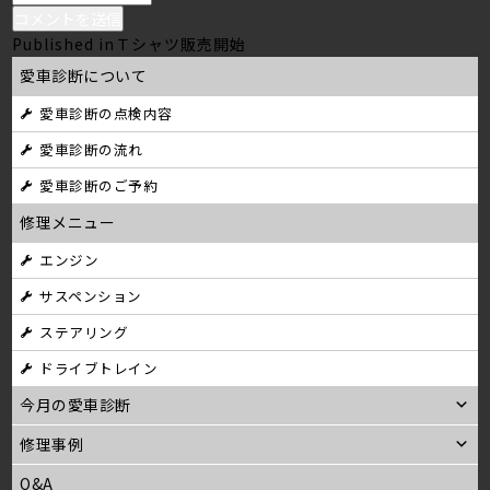
投
Published in
Ｔシャツ販売開始
愛車診断について
稿
愛車診断の点検内容
ナ
愛車診断の流れ
ビ
愛車診断のご予約
ゲ
修理メニュー
ー
エンジン
シ
サスペンション
ョ
ステアリング
ン
ドライブトレイン
今月の愛車診断
修理事例
Q&A