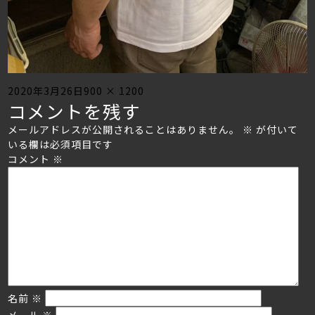
Posted
Full
2020年3月26日
900 × 1200
コメントを残す
on
size
メールアドレスが公開されることはありません。
※
が付いて
いる欄は必須項目です
コメント
※
名前
※
メール
※