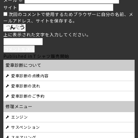
サイト
次回のコメントで使用するためブラウザーに自分の名前、メ
ールアドレス、サイトを保存する。
上に表示された文字を入力してください。
投
Published in
Ｔシャツ販売開始
愛車診断について
稿
愛車診断の点検内容
ナ
愛車診断の流れ
ビ
愛車診断のご予約
ゲ
修理メニュー
ー
エンジン
シ
サスペンション
ョ
ステアリング