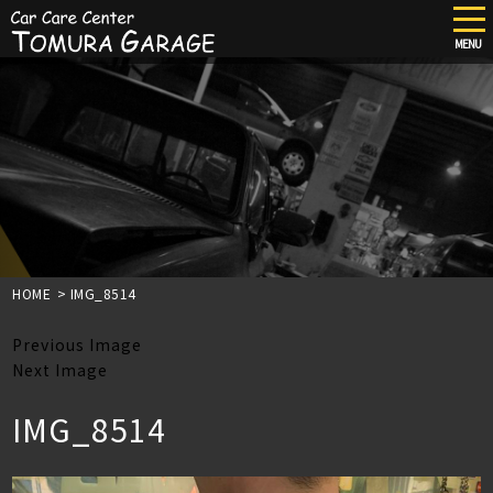
tog
nav
MENU
Skip
to
main
content
HOME
>
IMG_8514
Previous Image
Next Image
IMG_8514