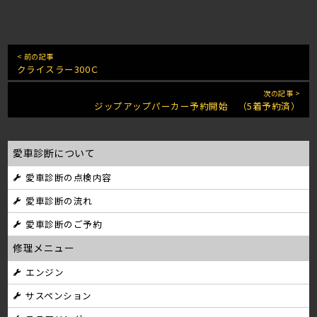
< 前の記事
クライスラー300Ｃ
次の記事 >
ジップアップパーカー予約開始 （5着予約済）
愛車診断について
愛車診断の点検内容
愛車診断の流れ
愛車診断のご予約
修理メニュー
エンジン
サスペンション