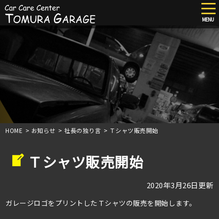
tog
nav
MENU
Skip
to
main
content
HOME
>
お知らせ
>
社長の独り言
>
Ｔシャツ販売開始
Ｔシャツ販売開始
2020年3月26日更新
ガレージロゴをプリントしたＴシャツの販売を開始します。