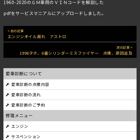
1960-2020のＧＭ車用のＶＩＮコードを解説した
pdfをサービスマニアルにアップロードしました。
< 前の記事
エンジンオイル漏れ アストロ
次の記事 >
1996タホ、6番シリンダーミスファイヤー 点検、原因追及
愛車診断について
愛車診断の点検内容
愛車診断の流れ
愛車診断のご予約
修理メニュー
エンジン
サスペンション