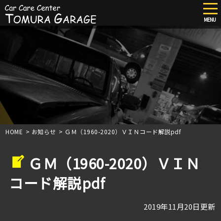
tog
nav
MENU
Skip
to
main
content
HOME
>
お知らせ
>
ＧＭ（1960-2020）ＶＩＮコード解説pdf
ＧＭ（1960-2020）ＶＩＮ
コード解説pdf
2019年11月20日更新