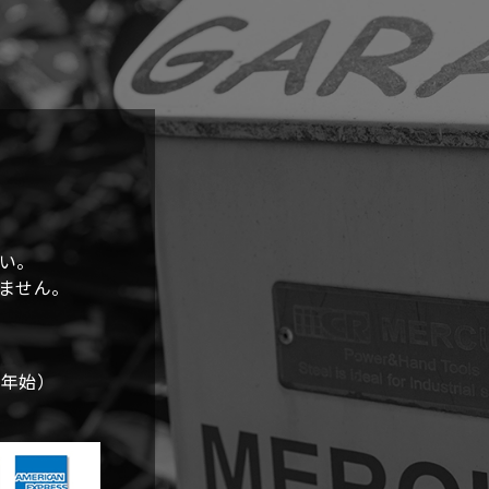
稿
ナ
ビ
ゲ
ー
シ
い。
しません。
ョ
ン
末年始）