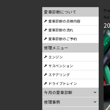
Pr
愛車診断について
Ne
愛車診断の点検内容
20
愛車診断の流れ
愛車診断のご予約
修理メニュー
エンジン
サスペンション
ステアリング
ドライブトレイン
今月の愛車診断
修理事例