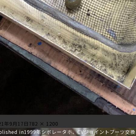
sted
Full
21年9月17日
782 × 1200
投
size
blished in
1999年シボレータホ、CVジョイントブーツ交