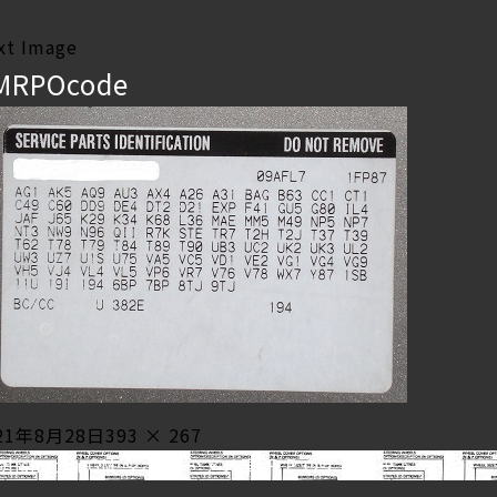
xt Image
MRPOcode
sted
Full
21年8月28日
393 × 267
投
size
blished in
GM シボレー アメ車 ＲＰＯナンバー