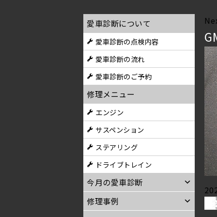
Ne
愛車診断について
G
愛車診断の点検内容
愛車診断の流れ
愛車診断のご予約
修理メニュー
エンジン
サスペンション
ステアリング
ドライブトレイン
今月の愛車診断
Po
20
修理事例
on
Pu