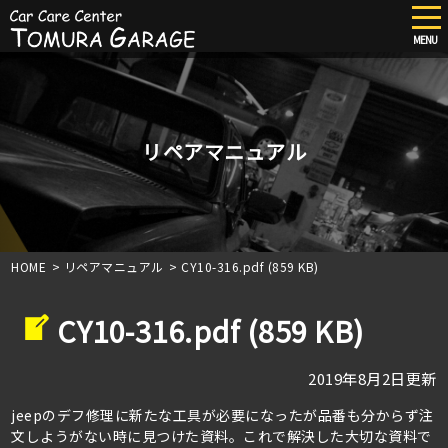
tog
nav
MENU
Skip
to
main
content
リペアマニュアル
HOME
>
リペアマニュアル
>
CY10-316.pdf (859 KB)
CY10-316.pdf (859 KB)
2019年8月2日更新
jeepのデフ修理に新たな工具が必要になったが品番も分からず注
文しようがない時に見つけた資料。これで解決した大切な資料で