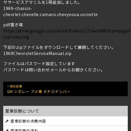
ササービスアマニルを1冊追加しました。
1969-chassis-
chevrlet.chevelle.camaro.chevynova.corvette
pdf置き場
https://drive.google.com/drive/folders/1TnwolM6Vzpmoyg
usp=sharing
下記のzipファイルをダウンロードして展開してください。
1969ChevroletServiceManual.zip
ファイルはパスワード設定しています
パスワードは問い合わせメールからお聞きください。
< 前の記事
GM シボレー アメ車 ＲＰＯナンバー
愛車診断について
愛車診断の点検内容
愛車診断の流れ