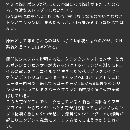
例えば燃料ポンプがたまたま不調になり燃庄が下がったのな
ら、急激なストップはしないだろう。
IGN系統に異常が起これば火花は飛ばなくなるのでいきなりス
トンとエンジンは止まるだろうが、引っ掛かるような感じでは
ない。
原因として考えられるのはやはりIGN系統と思うのだが、IGN
系統と言っても山ほどある。
簡単にシステムを説明すると、クランクシャフトセンサーとカ
ムポジションセンサーが火花を飛ばすタイミングを測りIGNコ
イルに電気を流しコイルで発生させた火花はプラグワイヤー
を伝いデストリュビューターキャップへ伝わりデストリュビ
ューター内部で回転してるローターが1番から8番までのシリ
ンダーに付いているスパークプラグに順序良く伝え火花を飛
ばしている。
この火花がどこかでリークをしていると順番に関係なくプラ
グワイヤーからワイヤーへと火花が飛び移ってしまいノッキン
グの物凄く激しいやつが起こり爆発前のシリンダーで小爆発が
起こりエンジンを急激にストップさせてしまうのかもしれな
い。