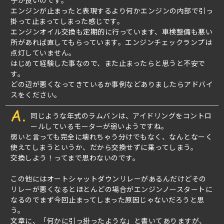
子が良いのです。
エンジンが止まったと表現するより何かエンジンの内部で引っ
掛って止まってしまった感じです。
エンジンオイル交換も定期的に行っています、車検整備も悪い
所があれば直してもらっています。エンジンチェックランプは
点灯していません。
はじめて経験した事なので、また止まったらと思うと不安で
す。
どの辺が悪くなってきているか事例などありましたらアドバイ
スをください。
A.
同じような年式のラムバンは、アイドリングをコントロ
ールしているモーターが弱いようですね。
弱いと言っても完全に壊れちゃう分けでもなく、なんとなーく
使えてしまうというか、だから交換せずに乗ってしまう。
交換しよう！ってまで思わないのです。
この他にはオートシャットダウンリレーがあるんだけどその
リレーが悪くなるとほとんどの場合がエンジンノースタートに
なるのでまず今回止まってしまった原因じゃないだろうと思
う。
文章に、「何かに引っ掛ったような」と書いてありますが、