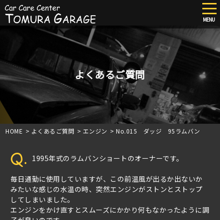
tog
nav
MENU
Skip
to
main
content
よくあるご質問
HOME
>
よくあるご質問
>
エンジン
>
No.015 ダッジ 95ラムバン
Q.
1995年式のラムバンショートのオーナーです。
毎日通勤に使用していますが、この前温風が出るか出ないか
みたいな感じの水温の時、突然エンジンがストンとストップ
してしまいました。
エンジンをかけ直すとスムーズにかかり何もなかったように調