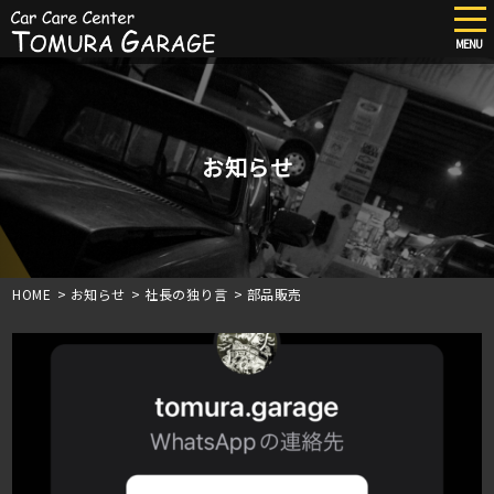
tog
nav
MENU
Skip
to
main
content
お知らせ
HOME
>
お知らせ
>
社長の独り言
>
部品販売