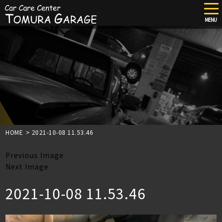
tog
nav
MENU
Skip
to
main
content
HOME
>
2021-10-08 11.53.46
Previous Image
Next Image
2021-10-08 11.53.46