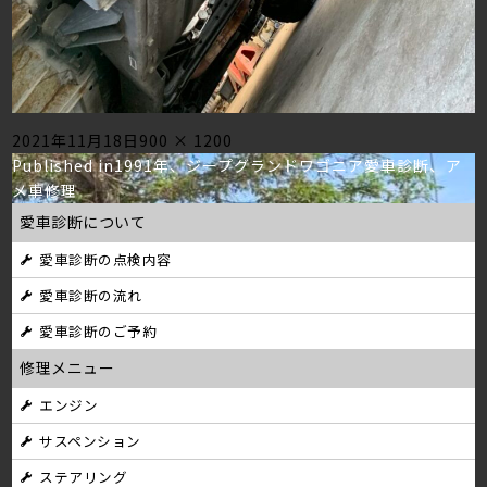
Posted
Full
2021年11月18日
900 × 1200
投
on
size
Published in
1991年、ジープグランドワゴニア愛車診断、ア
メ車修理
稿
愛車診断について
ナ
愛車診断の点検内容
ビ
愛車診断の流れ
ゲ
愛車診断のご予約
ー
修理メニュー
シ
エンジン
サスペンション
ョ
ステアリング