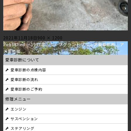
Posted
Full
2021年11月18日
900 × 1200
投
on
size
Published in
1991年、ジープグランドワゴニア愛車診断、ア
メ車修理
稿
愛車診断について
ナ
愛車診断の点検内容
ビ
愛車診断の流れ
ゲ
愛車診断のご予約
ー
修理メニュー
シ
エンジン
サスペンション
ョ
ステアリング