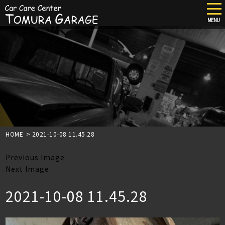
tog
nav
MENU
Skip
to
main
content
HOME
>
2021-10-08 11.45.28
Previous Image
Next Image
2021-10-08 11.45.28