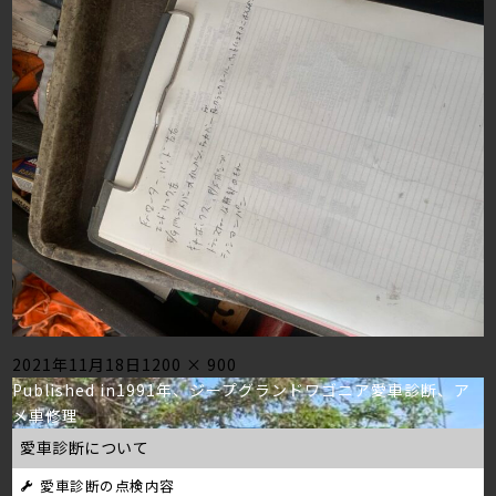
Posted
Full
2021年11月18日
1200 × 900
投
on
size
Published in
1991年、ジープグランドワゴニア愛車診断、ア
メ車修理
稿
愛車診断について
ナ
愛車診断の点検内容