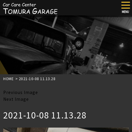
tog
nav
MENU
Skip
to
main
content
HOME
>
2021-10-08 11.13.28
Previous Image
Next Image
2021-10-08 11.13.28