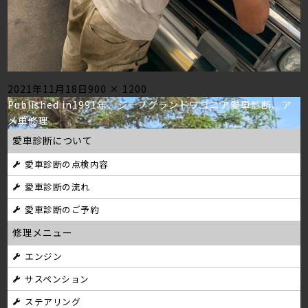
Posted
Full
2021年11月18日
900 × 1200
投
on
size
Published in
1991年、ジープグランドワゴニア愛車診断、ア
メ車修理
稿
愛車診断について
ナ
愛車診断の点検内容
ビ
愛車診断の流れ
ゲ
愛車診断のご予約
ー
修理メニュー
シ
エンジン
サスペンション
ョ
ステアリング