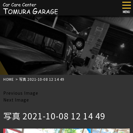
tog
nav
MENU
Skip
to
main
content
HOME
>
写真 2021-10-08 12 14 49
Previous Image
Next Image
写真 2021-10-08 12 14 49