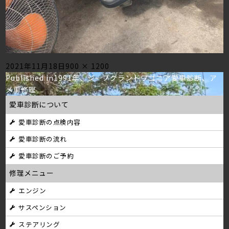
Posted
Full
2021年11月18日
900 × 1200
投
on
size
Published in
1991年、ジープグランドワゴニア愛車診断、ア
メ車修理
稿
愛車診断について
ナ
愛車診断の点検内容
ビ
愛車診断の流れ
ゲ
愛車診断のご予約
ー
修理メニュー
シ
エンジン
サスペンション
ョ
ステアリング