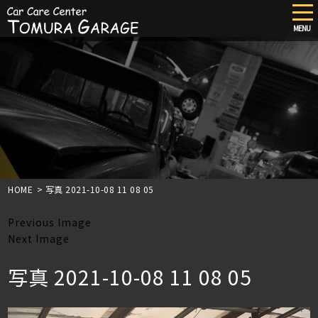
tog
nav
MENU
Skip
to
main
content
HOME
>
写真 2021-10-08 11 08 05
Previous Image
Next Image
写真 2021-10-08 11 08 05