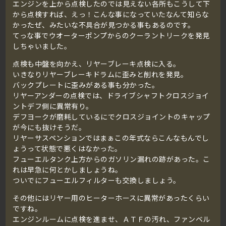
エンジンを上から点検したのでは見えない各所もこうして下
から点検すれば、えっ！こんな事になっていたなんて知らな
かったぜ、みたいな不具合が見つかる事もあるのです。
てっな事でウオーターポンプからのクーラントリークを発見
しちゃいました。
点検も中盤を向かえ、リヤーブレーキ点検に入る。
いきなりリヤーブレーキドラムに歪みと削れを発見。
バックプレートに歪みがある事も分かった。
リヤーアンダーの点検では、ドライブシャフトクロスジョイ
ントデフ側に異常有り。
デフヨークが磨耗しているにでクロスジョイントのキャップ
が今にも抜けそうだ。
リヤーサスペンションではまぁこの年式ならこんなもんでし
ょうって状態で悪くはなかった。
フューエルタンク上方からのガソリン漏れの跡があった。こ
れは早急に何とかしましょうね。
ついでにフューエルフィルターも交換しましょう。
その他にはリヤー用のヒーターホースに異常があったくらい
ですね。
エンジンルームに点検を進ませ、ＡＴＦの汚れ、ファンベル