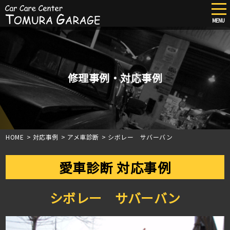
tog
nav
MENU
Skip
to
main
content
修理事例・対応事例
HOME
>
対応事例
>
アメ車診断
>
シボレー サバーバン
愛車診断 対応事例
シボレー サバーバン