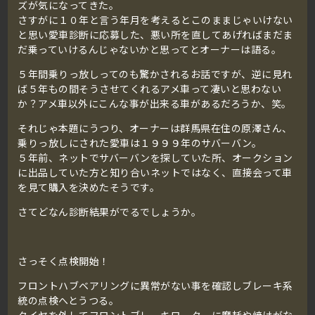
ズが気になってきた。
さすがに１０年と言う年月を考えるとこのままじゃいけない
と思い愛車診断に応募した、悪い所を直してあげればまだま
だ乗っていけるんじゃないかと思ってとオーナーは語る。
５年間乗りっ放しってのも驚かされるお話ですが、逆に見れ
ば５年もの間そうさせてくれるアメ車って凄いと思わない
か？アメ車以外にこんな事が出来る車があるだろうか、笑。
それじゃ本題にうつり、オーナーは群馬県在住の原澤さん、
乗りっ放しにされた愛車は１９９９年のサバーバン。
５年前、ネットでサバーバンを探していた所、オークション
に出品していた方と知り合いネットではなく、直接会って車
を見て購入を決めたそうです。
さてどなん診断結果がでるでしょうか。
さっそく点検開始！
フロントハブベアリングに異常がない事を確認しブレーキ系
統の点検へとうつる。
タイヤを外してフロントブレーキローターに磨耗や焼けがな