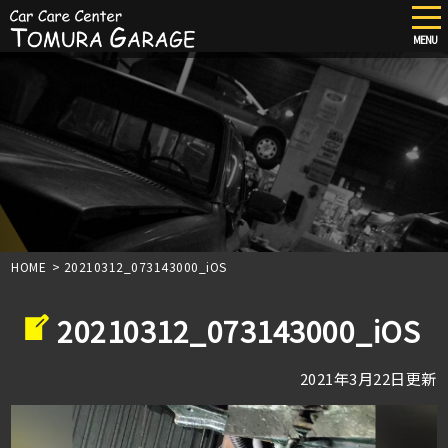
tog
nav
MENU
Skip
to
main
content
HOME
>
20210312_073143000_iOS
20210312_073143000_iOS
2021年3月22日更新
動
画