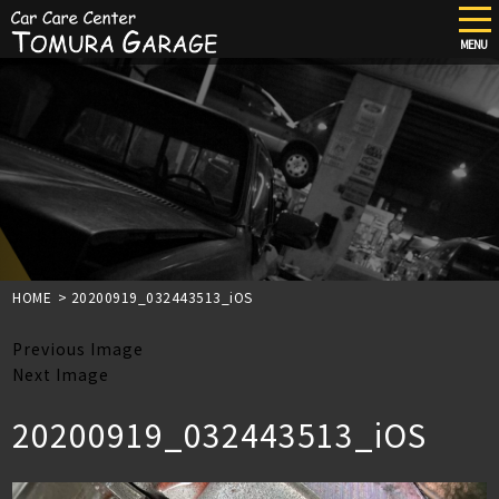
tog
nav
MENU
Skip
to
main
content
HOME
>
20200919_032443513_iOS
Previous Image
Next Image
20200919_032443513_iOS