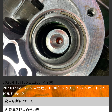
Posted
Full
2020年12月25日
1200 × 900
投
on
size
Published in
アメ車修理、1998年ダッチラムバンオートマリ
ビルド Vol.2
稿
愛車診断について
ナ
愛車診断の点検内容