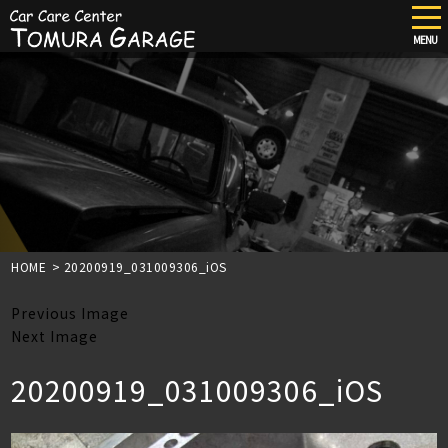
tog
nav
MENU
Skip
to
main
content
HOME
>
20200919_031009306_iOS
Previous Image
Next Image
20200919_031009306_iOS