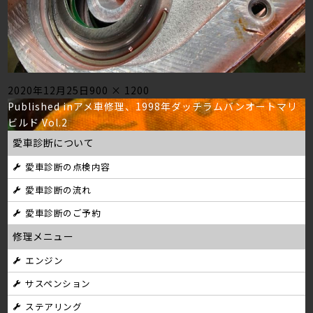
Posted
Full
2020年12月25日
900 × 1200
投
on
size
Published in
アメ車修理、1998年ダッチラムバンオートマリ
ビルド Vol.2
稿
愛車診断について
ナ
愛車診断の点検内容
ビ
愛車診断の流れ
ゲ
愛車診断のご予約
ー
修理メニュー
シ
エンジン
サスペンション
ョ
ステアリング