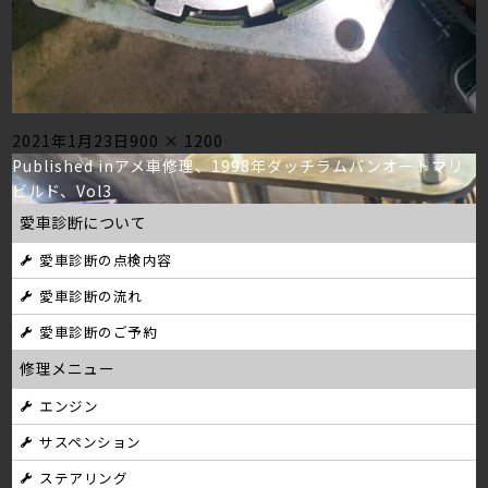
Posted
Full
2021年1月23日
900 × 1200
投
on
size
Published in
アメ車修理、1998年ダッチラムバンオートマリ
ビルド、Vol3
稿
愛車診断について
ナ
愛車診断の点検内容
ビ
愛車診断の流れ
ゲ
愛車診断のご予約
ー
修理メニュー
シ
エンジン
サスペンション
ョ
ステアリング