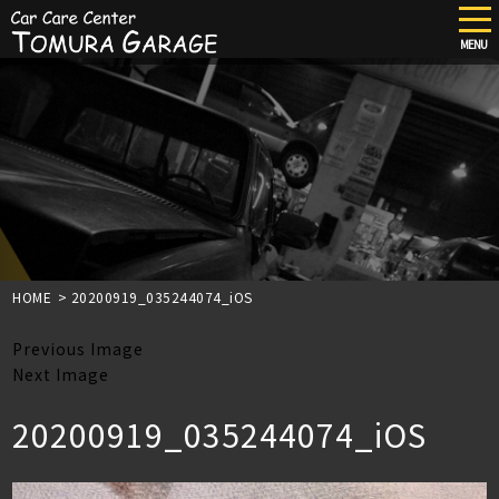
tog
nav
MENU
Skip
to
main
content
HOME
>
20200919_035244074_iOS
Previous Image
Next Image
20200919_035244074_iOS