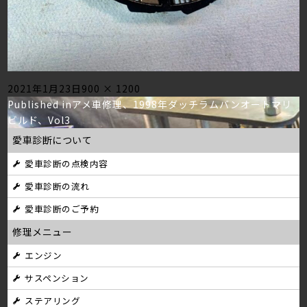
Posted
Full
2021年1月23日
900 × 1200
投
on
size
Published in
アメ車修理、1998年ダッチラムバンオートマリ
ビルド、Vol3
稿
愛車診断について
ナ
愛車診断の点検内容
ビ
愛車診断の流れ
ゲ
愛車診断のご予約
ー
修理メニュー
シ
エンジン
サスペンション
ョ
ステアリング