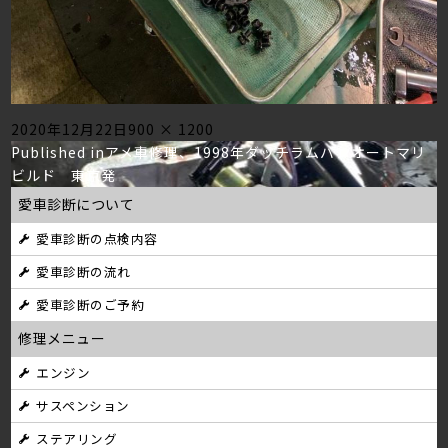
Posted
Full
2020年12月22日
900 × 1200
投
on
size
Published in
アメ車修理、1998年ダッチラムバンオートマリ
ビルド 東京発
稿
愛車診断について
ナ
愛車診断の点検内容
ビ
愛車診断の流れ
ゲ
愛車診断のご予約
ー
修理メニュー
シ
エンジン
サスペンション
ョ
ステアリング