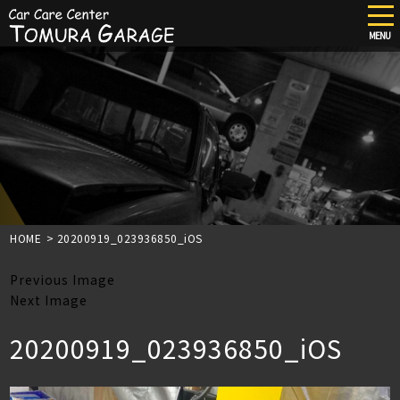
tog
nav
MENU
Skip
to
main
content
HOME
>
20200919_023936850_iOS
Previous Image
Next Image
20200919_023936850_iOS