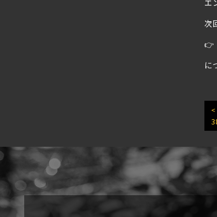
エ
次
👉
に