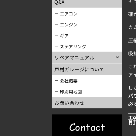
そ
Q&A
エアコン
確
エンジン
カ
ギア
圧
ステアリング
吸
リペアマニュアル
こ
戸村ガレージについて
ア
会社概要
し
印刷用地図
パ
お問い合わせ
必
Contact