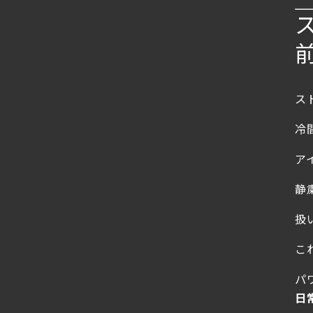
ス
冷
ア
静
扱
こ
パ
日