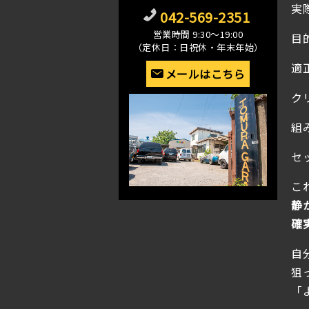
実
042-569-2351
営業時間 9:30〜19:00
目
（定休日：日祝休・年末年始）
適
メールはこちら
ク
組
セ
こ
静
確
自
狙
「