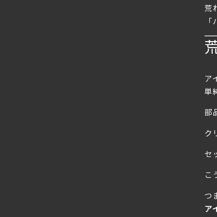
荒
「
ア
単
部
ク
セ
こ
つ
ア