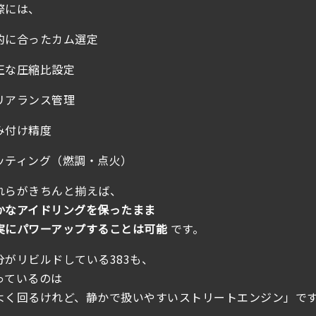
際には、
的に合ったカム選定
正な圧縮比設定
リアランス管理
み付け精度
ッティング（燃調・点火）
れらがきちんと揃えば、
かなアイドリングを保ったまま
実にパワーアップすることは可能
です。
分がリビルドしている383も、
っているのは
よく回るけれど、静かで扱いやすいストリートエンジン」で